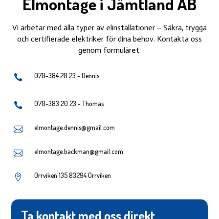
Elmontage i Jämtland AB
Vi arbetar med alla typer av elinstallationer – Säkra, trygga
och certifierade elektriker för dina behov. Kontakta oss
genom formuläret.
070-384 20 23 - Dennis

070-383 20 23 - Thomas

elmontage.dennis@gmail.com

elmontage.backman@gmail.com

Orrviken 135 83294 Orrviken

Ta kontakt med oss direkt