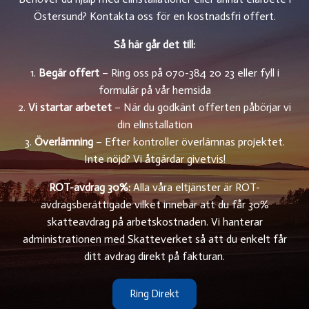
Östersund? Kontakta oss för en kostnadsfri offert.
Så här går det till:
1.
Begär offert
– Ring oss på 070-384 20 23 eller fyll i
formulär på vår hemsida
2.
Vi startar arbetet
– När du godkänt offerten påbörjar vi
din elinstallation
3.
Överlämning
– Efter kontroller överlämnas projektet.
Inte nöjd? Vi åtgärdar givetvis!
ROT-avdrag 30%:
Alla våra eltjänster är ROT-
avdragsberättigade vilket innebär att du får 30%
skatteavdrag på arbetskostnaden. Vi hanterar
administrationen med Skatteverket så att du enkelt får
ditt avdrag direkt på fakturan.
Ring Direkt