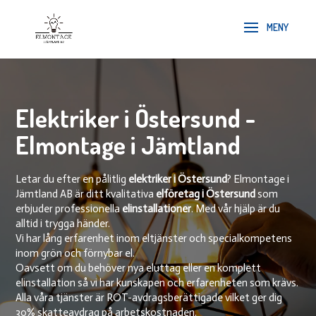
Elektriker i Östersund -
Elmontage i Jämtland
Letar du efter en pålitlig
elektriker i Östersund
? Elmontage i
Jämtland AB är ditt kvalitativa
elföretag i Östersund
som
erbjuder professionella
elinstallationer
. Med vår hjälp är du
alltid i trygga händer.
Vi har lång erfarenhet inom eltjänster och specialkompetens
inom grön och förnybar el.
Oavsett om du behöver nya eluttag eller en komplett
elinstallation så vi har kunskapen och erfarenheten som krävs.
Alla våra tjänster är ROT-avdragsberättigade vilket ger dig
30% skatteavdrag på arbetskostnaden.